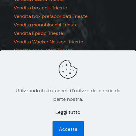
Vendita box edili Trieste
Vendita box prefabbricati Trieste
Vendita monoblocchi Trieste
Vendita Epiroc Trieste
Vendita Wacker Neuson Trieste
Vendita escavatori Trieste
Utilizzando il sito, accetti l'utilizzo dei cookie da
parte nostra.
Via dei Cosulich 9 – 34147 Trieste – Tel 040
Leggi tutto
827045 – Fax 040 830688 P.IVA 00129680328
– REA: TS 072544 – TS 001987
Accetta