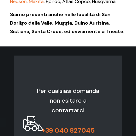
Neuson
,
Makita
, Epiroc, Atlas Copco, Husqvarna.
Siamo presenti anche nelle località di San
Dorligo della Valle, Muggia, Duino Aurisina,
Sistiana, Santa Croce, ed ovviamente a Trieste.
Per qualsiasi domanda
non esitare a
contattarci
+39 040 827045